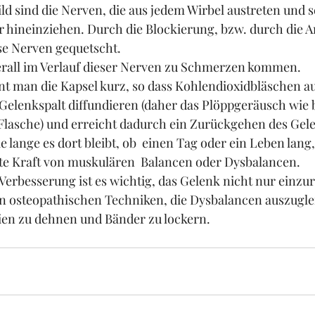
ld sind die Nerven, die aus jedem Wirbel austreten und se
r hineinziehen. Durch die Blockierung, bzw. durch die 
e Nerven gequetscht.
rall im Verlauf dieser Nerven zu Schmerzen kommen.
t man die Kapsel kurz, so dass Kohlendioxidbläschen au
Gelenkspalt diffundieren (daher das Plöppgeräusch wie 
lasche) und erreicht dadurch ein Zurückgehen des Gelen
ie lange es dort bleibt, ob  einen Tag oder ein Leben lang,
te Kraft von muskulären  Balancen oder Dysbalancen. 
e Verbesserung ist es wichtig, das Gelenk nicht nur einzu
en osteopathischen Techniken, die Dysbalancen auszugle
ien zu dehnen und Bänder zu lockern.