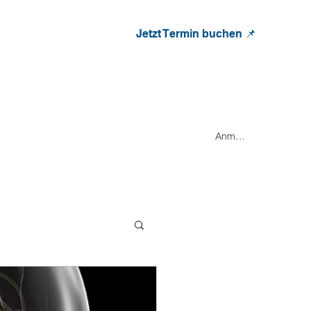
Jetzt Termin buchen 📌
+49 171 9545504
info@osteopathie-wegerhoff.de
Anmelden