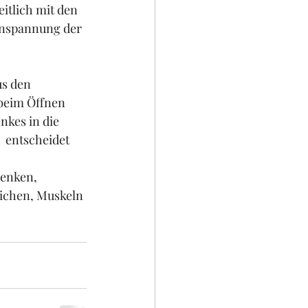
itlich mit den 
Anspannung der 
s den 
beim Öffnen 
kes in die 
  entscheidet 
renken, 
ichen, Muskeln 