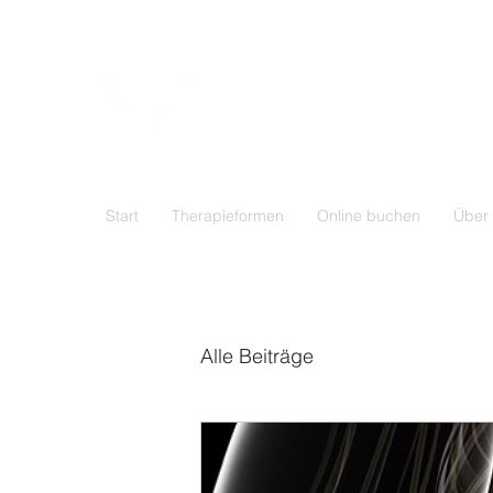
OSTEOPATHIE
WEGERHOFF
München - Schwabing
Start
Therapieformen
Online buchen
Über
Alle Beiträge