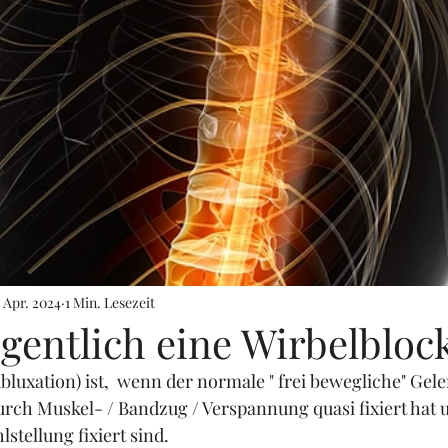
. Apr. 2024
1 Min. Lesezeit
igentlich eine Wirbelbloc
bluxation) ist,  wenn der normale " frei bewegliche" Gele
durch Muskel- / Bandzug / Verspannung quasi fixiert hat u
stellung fixiert sind. 