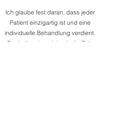
Ich glaube fest daran, dass jeder
Patient einzigartig ist und eine
individuelle Behandlung verdient.
Deshalb nehme ich mir die Zeit,
jeden meiner Patienten
kennenzulernen und einen
individuellen Behandlungsplan zu
erstellen, der auf ihren
spezifischen Bedürfnissen und
Zielen basiert.
Wenn Sie mehr über die Vorteile
der Craniosakraltherapie erfahren
möchten oder einen Termin