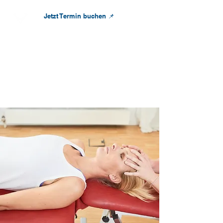
Jetzt Termin buchen 📌
info@osteopathie-wegerhoff.de
OSTEOPATHIE
WEGERHOFF
München - Schwabing