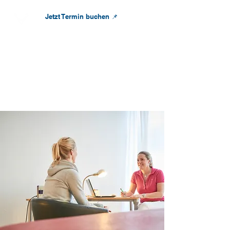
Jetzt Termin buchen 📌
info@osteopathie-wegerhoff.de
OSTEOPATHIE
WEGERHOFF
München - Schwabing