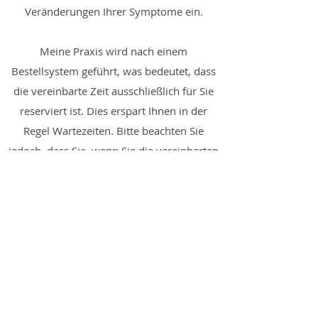
Veränderungen Ihrer Symptome ein.
Meine Praxis wird nach einem
Bestellsystem geführt, was bedeutet, dass
die vereinbarte Zeit ausschließlich für Sie
reserviert ist. Dies erspart Ihnen in der
Regel Wartezeiten. Bitte beachten Sie
jedoch, dass Sie, wenn Sie die vereinbarten
Termine nicht einhalten können, diese
spätestens 24 Stunden vorher absagen
müssen, damit ich die für Sie vorgesehene
Zeit noch anderweitig verplanen kann. Bitte
haben Sie Verständnis dafür, dass ich
Termine, die weniger als 1 Werktag / 24
Stunden vorher abgesagt werden, leider
trotzdem in Rechnung stellen muss.